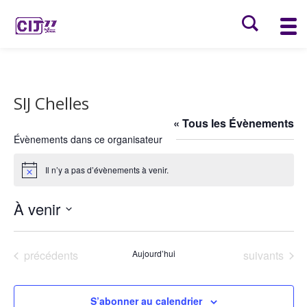
SIJ Chelles
« Tous les Évènements
Évènements dans ce organisateur
Il n’y a pas d’évènements à venir.
Notice
À venir
Sélectionnez
une
Évènements
Évènements
précédents
Aujourd’hui
suivants
date.
S’abonner au calendrier