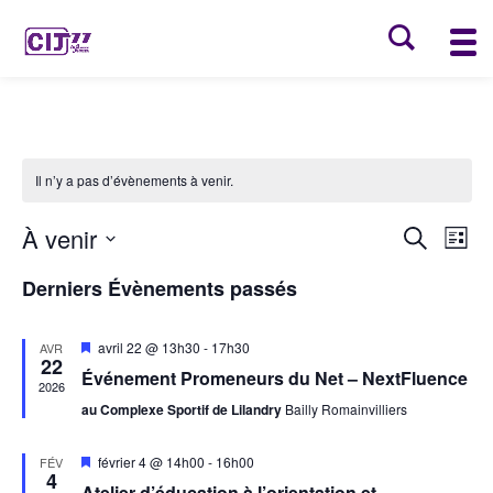
Il n’y a pas d’évènements à venir.
Recher
Nav
À venir
Recherche
Liste
de
et
Sélectionnez
vu
naviga
Derniers Évènements passés
une
Év
de
date.
vues
Mis
avril 22 @ 13h30
-
17h30
AVR
22
en
Évène
Événement Promeneurs du Net – NextFluence
avant
2026
au Complexe Sportif de Lilandry
Bailly Romainvilliers
Mis
février 4 @ 14h00
-
16h00
FÉV
4
en
Atelier d’éducation à l’orientation et