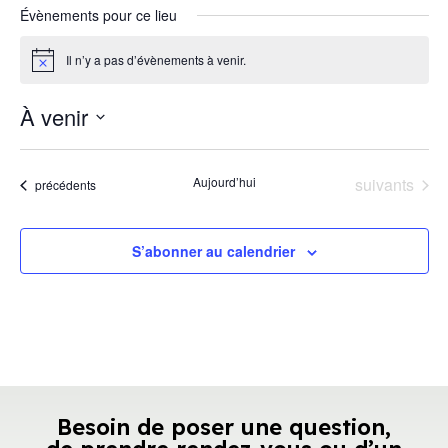
Évènements pour ce lieu
Il n’y a pas d’évènements à venir.
Notice
À venir
Sélectionnez
une
Évènements
Aujourd’hui
suivants
Évènements
précédents
date.
S’abonner au calendrier
Besoin de poser une question,