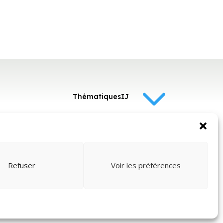
3
ThématiquesIJ
3
Politique de cookies
Conditions
Refuser
Voir les préférences
générales
ts
o