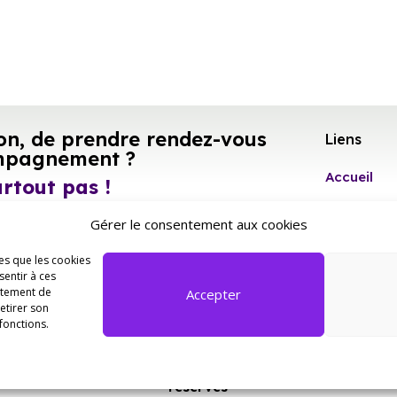
on, de prendre rendez-vous
Liens
mpagnement ?
Accueil
urtout pas !
Qui
Gérer le consentement aux cookies
-nous !
sommes-
les que les cookies
nous ?
sentir à ces
rtement de
Accepter
retirer son
Evènemen
fonctions.
Espace Pr
Copyright © 2023 CIJ77. Tous droits
réservés