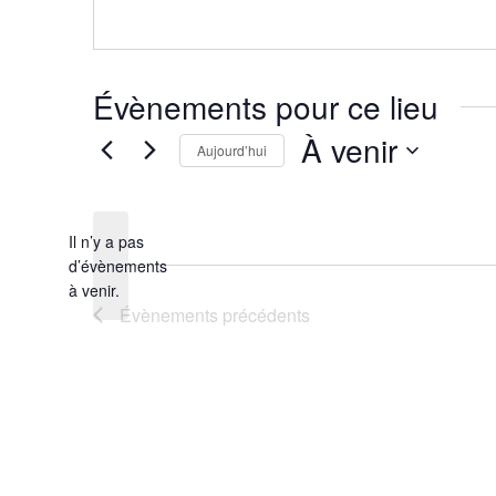
Évènements pour ce lieu
À venir
Aujourd’hui
Sélectionnez
une
date.
Il n’y a pas
d’évènements
Notice
à venir.
Évènements
précédents