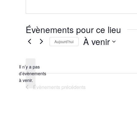
Évènements pour ce lieu
À venir
Aujourd’hui
Sélectionnez
une
date.
Il n’y a pas
d’évènements
Notice
à venir.
Évènements
précédents