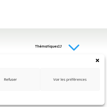
3
ThématiquesIJ
3
Politique de cookies
Conditions
Refuser
Voir les préférences
générales
ts
o