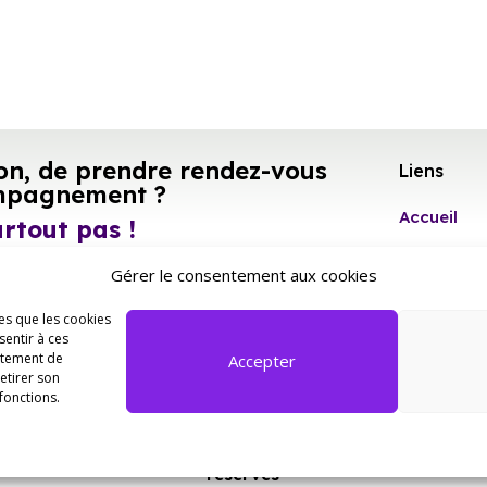
on, de prendre rendez-vous
Liens
mpagnement ?
Accueil
urtout pas !
Qui
Gérer le consentement aux cookies
-nous !
sommes-
les que les cookies
nous ?
sentir à ces
rtement de
Accepter
retirer son
Evènemen
fonctions.
Espace Pr
Copyright © 2023 CIJ77. Tous droits
réservés