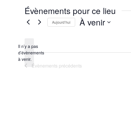
Évènements pour ce lieu
À venir
Aujourd’hui
Sélectionnez
une
date.
Il n’y a pas
d’évènements
Notice
à venir.
Évènements
précédents