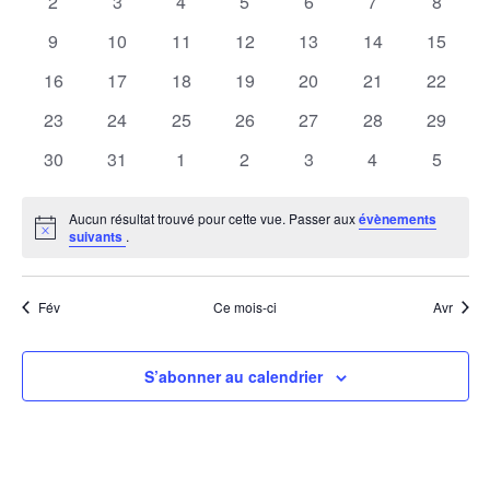
0
0
0
0
0
0
0
2
3
4
5
6
7
8
Évène
évènements
évènements
évènements
évènements
évènements
évènements
évènem
0
0
0
0
0
0
0
9
10
11
12
13
14
15
évènements
évènements
évènements
évènements
évènements
évènements
évènem
0
0
0
0
0
0
0
16
17
18
19
20
21
22
évènements
évènements
évènements
évènements
évènements
évènements
évènem
0
0
0
0
0
0
0
23
24
25
26
27
28
29
évènements
évènements
évènements
évènements
évènements
évènements
évènem
0
0
0
0
0
0
0
30
31
1
2
3
4
5
évènements
évènements
évènements
évènements
évènements
évènements
évènem
Aucun résultat trouvé pour cette vue. Passer aux
évènements
Notice
suivants
.
Fév
Ce mois-ci
Avr
S’abonner au calendrier