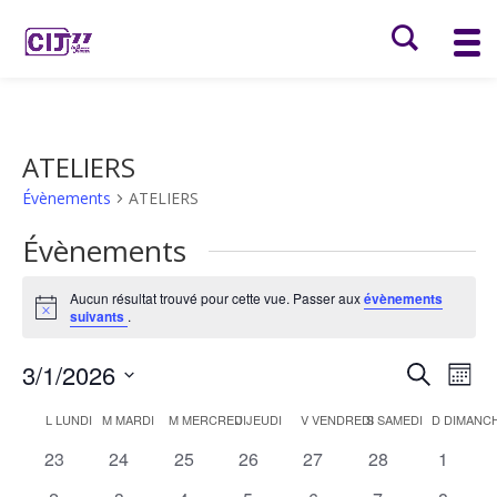
ATELIERS
Évènements
ATELIERS
Évènements
Aucun résultat trouvé pour cette vue. Passer aux
évènements
Notice
suivants
.
Recher
Nav
3/1/2026
Recherche
Mois
de
et
Sélectionnez
vu
Calendrier
naviga
L
LUNDI
M
MARDI
M
MERCREDI
J
JEUDI
V
VENDREDI
S
SAMEDI
D
DIMANC
une
Év
de
de
date.
0
0
0
0
0
0
0
23
24
25
26
27
28
1
Évènements
vues
évènements
évènements
évènements
évènements
évènements
évènements
évènem