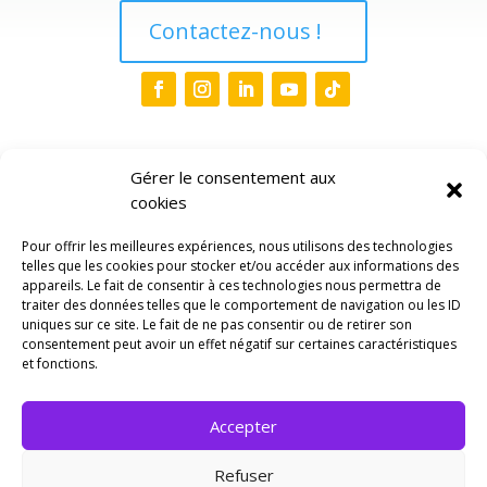
Contactez-nous !
Liens
Gérer le consentement aux
cookies
Accueil
Pour offrir les meilleures expériences, nous utilisons des technologies
Qui sommes-nous ?
3
telles que les cookies pour stocker et/ou accéder aux informations des
appareils. Le fait de consentir à ces technologies nous permettra de
traiter des données telles que le comportement de navigation ou les ID
Evènements
uniques sur ce site. Le fait de ne pas consentir ou de retirer son
Espace Pro
consentement peut avoir un effet négatif sur certaines caractéristiques
et fonctions.
ThématiquesIJ
3
Accepter
Politique de cookies
Refuser