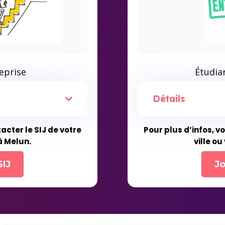
eprise
Étudia
Détails
acter le SIJ de votre
Pour plus d’infos, v
 à Melun.
ville ou
SIJ
Jo