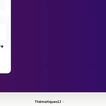
re
ThématiquesIJ
3